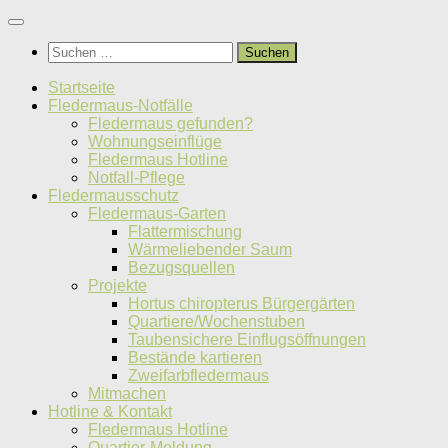
Unter
dem
Suchen
Inhalt
nach:
Startseite
Fledermaus-Notfälle
Fledermaus gefunden?
Wohnungseinflüge
Fledermaus Hotline
Notfall-Pflege
Fledermausschutz
Fledermaus-Garten
Flattermischung
Wärmeliebender Saum
Bezugsquellen
Projekte
Hortus chiropterus Bürgergärten
Quartiere/Wochenstuben
Taubensichere Einflugsöffnungen
Bestände kartieren
Zweifarbfledermaus
Mitmachen
Hotline & Kontakt
Fledermaus Hotline
Quartier-Meldung