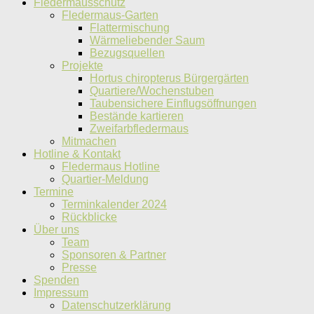
Fledermausschutz
Fledermaus-Garten
Flattermischung
Wärmeliebender Saum
Bezugsquellen
Projekte
Hortus chiropterus Bürgergärten
Quartiere/Wochenstuben
Taubensichere Einflugsöffnungen
Bestände kartieren
Zweifarbfledermaus
Mitmachen
Hotline & Kontakt
Fledermaus Hotline
Quartier-Meldung
Termine
Terminkalender 2024
Rückblicke
Über uns
Team
Sponsoren & Partner
Presse
Spenden
Impressum
Datenschutzerklärung