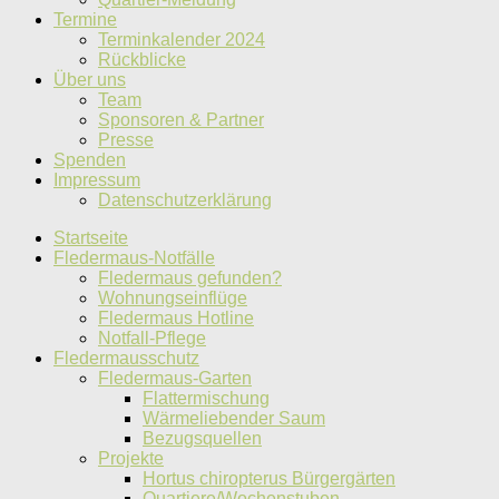
Termine
Terminkalender 2024
Rückblicke
Über uns
Team
Sponsoren & Partner
Presse
Spenden
Impressum
Datenschutzerklärung
Startseite
Fledermaus-Notfälle
Fledermaus gefunden?
Wohnungseinflüge
Fledermaus Hotline
Notfall-Pflege
Fledermausschutz
Fledermaus-Garten
Flattermischung
Wärmeliebender Saum
Bezugsquellen
Projekte
Hortus chiropterus Bürgergärten
Quartiere/Wochenstuben