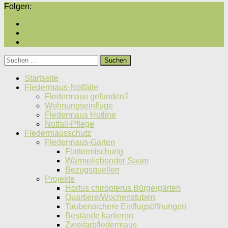
Folgen:
Suchen
nach:
Startseite
Fledermaus-Notfälle
Fledermaus gefunden?
Wohnungseinflüge
Fledermaus Hotline
Notfall-Pflege
Fledermausschutz
Fledermaus-Garten
Flattermischung
Wärmeliebender Saum
Bezugsquellen
Projekte
Hortus chiropterus Bürgergärten
Quartiere/Wochenstuben
Taubensichere Einflugsöffnungen
Bestände kartieren
Zweifarbfledermaus