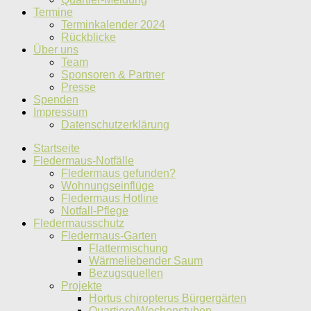
Termine
Terminkalender 2024
Rückblicke
Über uns
Team
Sponsoren & Partner
Presse
Spenden
Impressum
Datenschutzerklärung
Startseite
Fledermaus-Notfälle
Fledermaus gefunden?
Wohnungseinflüge
Fledermaus Hotline
Notfall-Pflege
Fledermausschutz
Fledermaus-Garten
Flattermischung
Wärmeliebender Saum
Bezugsquellen
Projekte
Hortus chiropterus Bürgergärten
Quartiere/Wochenstuben