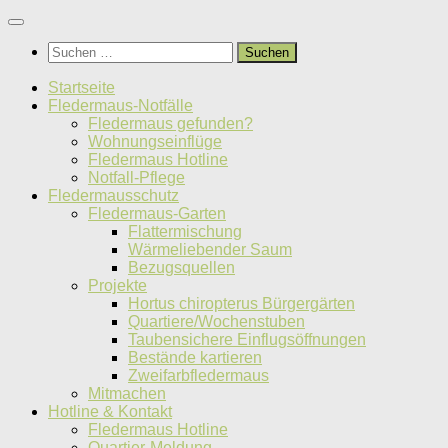
Unter
dem
Suchen
Inhalt
nach:
Startseite
Fledermaus-Notfälle
Fledermaus gefunden?
Wohnungseinflüge
Fledermaus Hotline
Notfall-Pflege
Fledermausschutz
Fledermaus-Garten
Flattermischung
Wärmeliebender Saum
Bezugsquellen
Projekte
Hortus chiropterus Bürgergärten
Quartiere/Wochenstuben
Taubensichere Einflugsöffnungen
Bestände kartieren
Zweifarbfledermaus
Mitmachen
Hotline & Kontakt
Fledermaus Hotline
Quartier-Meldung